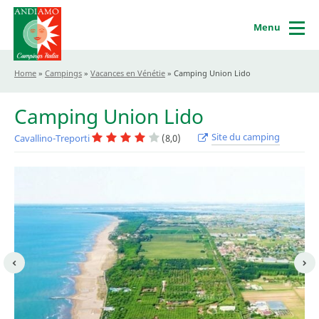
Menu
Home
»
Campings
»
Vacances en Vénétie
»
Camping Union Lido
Camping Union Lido
Site du camping
Cavallino-Treporti
(8,0)