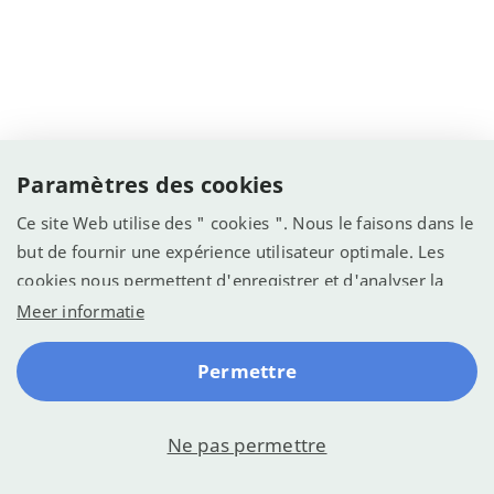
Paramètres des cookies
Ce site Web utilise des " cookies ". Nous le faisons dans le
but de fournir une expérience utilisateur optimale. Les
cookies nous permettent d'enregistrer et d'analyser la
manière dont le site Web est utilisé (voir la déclaration de
Meer informatie
confidentialité). Nous voulons l'utiliser pour optimiser le
site web pour une meilleure expérience.
Permettre
Ne pas permettre