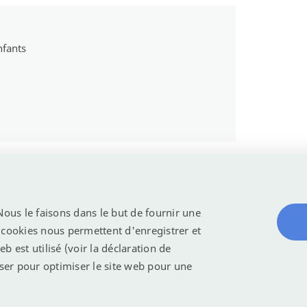
nfants
 Nous le faisons dans le but de fournir une
s cookies nous permettent d'enregistrer et
b est utilisé (voir la déclaration de
s
Sitemap
Votre vie privée
liser pour optimiser le site web pour une