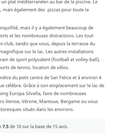
 un plat méditerranéen au bar de la piscine. Le
ls, mais également des pizzas pour toute la
quillité, mais il y a également beaucoup de
orts et les nombreuses distractions. Les tout-
ni-club, tandis que vous, depuis la terrasse du
magnifique sur le lac. Les autres installations
in de sport polyvalent (football et volley-ball),
ourts de tennis, location de vélos.
mètre du petit centre de San Felice et à environ 4
que célèbre. Grâce à son emplacement sur le lac de
ing Europa Silvella, faire de nombreuses
vers Venise, Vérone, Mantoue, Bergame ou vous
ittoresques situés dans les environs.
en
7.5
de
10
sur la base de
15
avis.