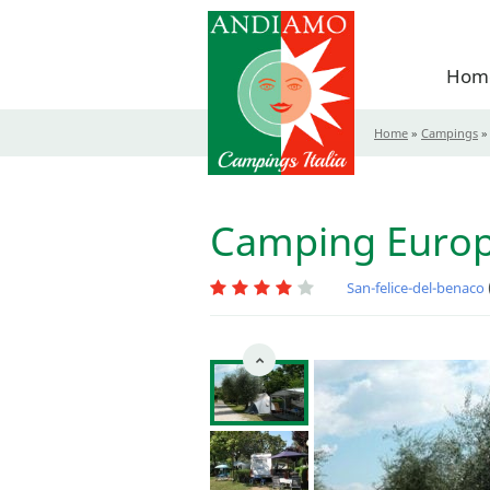
Hom
Home
»
Campings
Camping Europa
San-felice-del-benaco